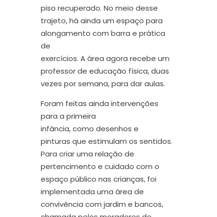
piso
recuperado
.
No meio d
e
sse
trajeto
,
há ainda um espaço para
alongamento com barra e prática
de
exercícios.
A
área
agora
receb
e
um
professor de educação física, duas
vezes por semana, para dar aulas.
Foram feitas ainda
intervenções
para
a
primeira
infância
,
como
desenhos e
pintura
s
que estimulam os sentidos.
Para
criar uma relação de
pertencimento e cuidado com o
espaço público
nas crianças
,
foi
implementada
uma área de
convivência com jardim e bancos,
chamada pelos moradores de