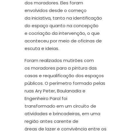
dos moradores.
Eles
foram
envolvidos desde o começo
da
iniciativa
, tanto na identificação
do espaço quanto na concepção
e cocriação da intervenção
, o que
aconteceu por meio de
oficinas de
escuta e ideias.
Foram realizados
mutirões
com
os
moradores
para a pintura das
casas e requalificação dos espaços
públicos.
O perímetro formado pelas
r
ua
s
Ary Peter, Baulanadia e
Engenheiro Parol foi
transformad
o
em um circuito de
atividades e brincadeiras
, em uma
região antes carente de
áreas
de
lazer
e
convivência entre os