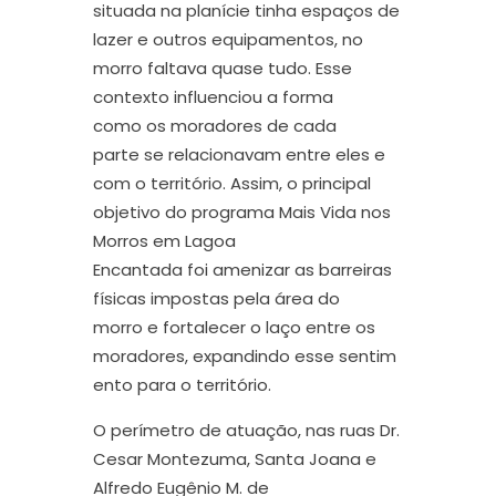
situada na
planície tinha espaços de
lazer e
outros equipamentos
,
n
o
morro
faltava
quase
tudo
. Esse
contexto influenciou a forma
como
os moradores de cada
parte
se relacionavam entre el
e
s e
com o território
.
Assim,
o principal
objetivo do pro
grama Mais Vida nos
Morros em
Lagoa
Encantada
foi
amenizar as barreiras
físicas impostas pela área do
morro
e
fortalece
r
o laço entre os
moradores
,
expandindo
esse
sentim
ento para o território.
O perímetro de atuação
, na
s
rua
s
Dr.
Cesar Montezuma,
Santa Joana e
Alfredo Eugênio M. de