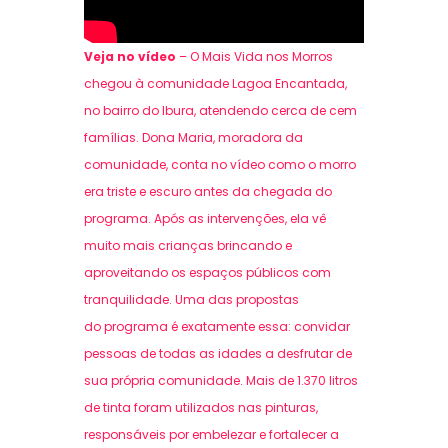
Veja no vídeo
–
O Mais Vida nos Morros
chegou à comunidade Lagoa Encantada,
no bairro do Ibura, atendendo cerca de cem
famílias. Dona Maria, moradora da
comunidade, conta no vídeo como o morro
era triste e escuro antes da chegada do
programa
. Após as intervenções, ela vê
muito mais crianças brincando e
aproveitando os espaços públicos com
tranquilidade. Uma das propostas
do
programa
é exatamente essa: convidar
pessoas de todas as idades a desfrutar de
sua própria comunidade. Mais de 1
.
370 litros
de tinta foram
utilizados
nas pinturas,
responsáveis por embelezar e fortalecer a