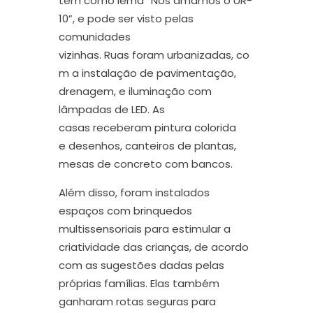
tem como lema “Nós amamos o UR-
10”, e pode ser visto pelas
comunidades
vizinhas.
Ruas
fo
ram
urbanizada
s,
co
m a instalação de
pavimentação,
drenagem, e iluminação com
lâmpadas de LED. A
s
ca
sas
recebe
ram
pintura colorida
e
desenhos, canteiros de plantas,
mesa
s
de concreto com bancos
.
Além disso,
foram instalados
espaços com brinquedos
multissensoriais para estimular a
criatividade das crianças, de acordo
com as sugestões dadas pelas
próprias famílias. Elas
também
ganharam rotas seguras para